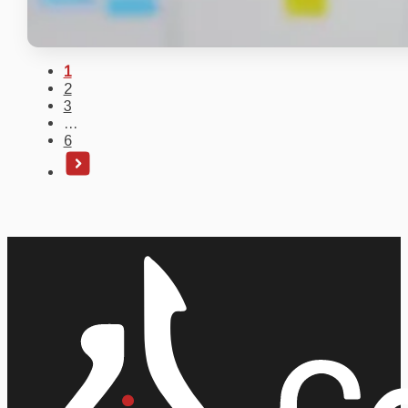
1
2
3
…
6