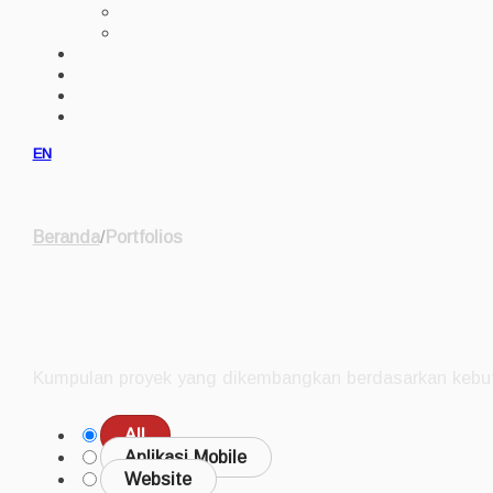
IMPLEMENTASI AI
ERP CUSTOM
PORTFOLIO
KLIEN
PRODUK
KONSULTASI
EN
Beranda
/
Portfolios
Portfolio
Kumpulan proyek yang dikembangkan berdasarkan kebut
All
Aplikasi Mobile
Website