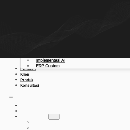
Langsung ke konten utama
Langsung ke footer
Beranda
Tentang
Layanan
Aplikasi Mobile
Website Custom
Implementasi AI
ERP Custom
Portfolio
Klien
Produk
Konsultasi
BERANDA
TENTANG
LAYANAN
APLIKASI MOBILE
WEBSITE CUSTOM