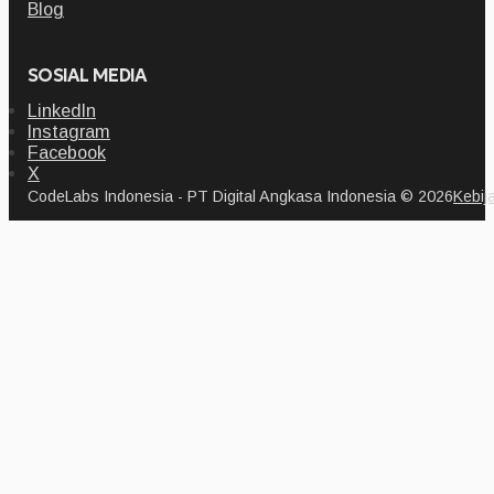
Blog
SOSIAL MEDIA
LinkedIn
Instagram
Facebook
X
CodeLabs Indonesia - PT Digital Angkasa Indonesia © 2026
Kebij