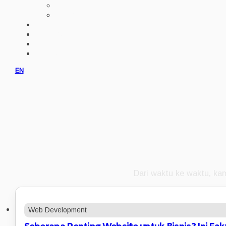
IMPLEMENTASI AI
ERP CUSTOM
PORTFOLIO
KLIEN
PRODUK
KONSULTASI
EN
Dari waktu ke waktu, kam
Web Development