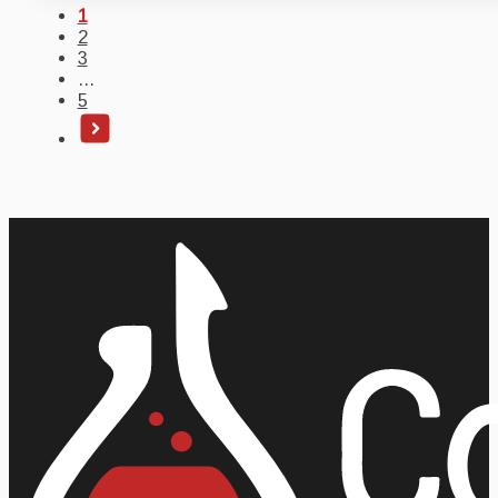
1
2
3
…
5