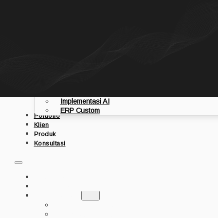
Langsung ke konten utama
Langsung ke footer
Beranda
Tentang
Layanan
Aplikasi Mobile
Website Custom
Implementasi AI
ERP Custom
Portfolio
Klien
Produk
Konsultasi
BERANDA
TENTANG
LAYANAN
APLIKASI MOBILE
WEBSITE CUSTOM