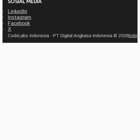
SOSIAL MEDIA
LinkedIn
Instagram
Facebook
X
CodeLabs Indonesia - PT Digital Angkasa Indonesia © 2026
Kebij