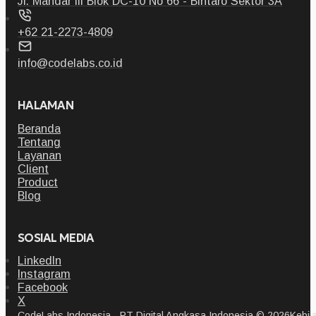
Jl. Mandar III Blok DC-10 No 66 - Bintaro Sektor 3A
+62 21-2273-4809
info@codelabs.co.id
HALAMAN
Beranda
Tentang
Layanan
Client
Product
Blog
SOSIAL MEDIA
LinkedIn
Instagram
Facebook
X
CodeLabs Indonesia - PT Digital Angkasa Indonesia © 2026
Kebij