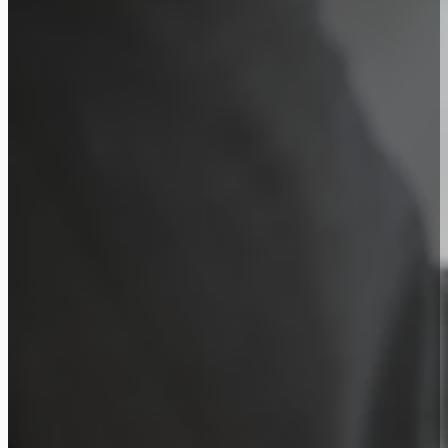
Mari Kembangkan
Kami membantu dari tahap analisis kebutuhan hingga e
termasuk integrasi dengan sistem existing