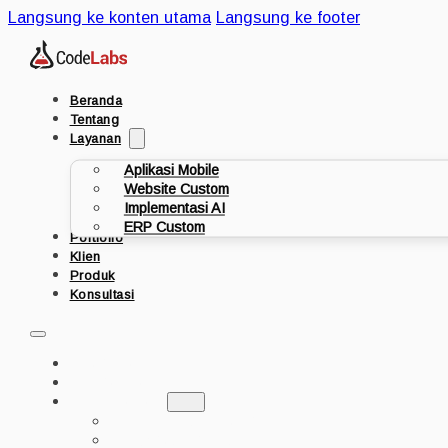
Langsung ke konten utama
Langsung ke footer
Beranda
Tentang
Layanan
Aplikasi Mobile
Website Custom
Implementasi AI
ERP Custom
Portfolio
Klien
Produk
Konsultasi
BERANDA
TENTANG
LAYANAN
APLIKASI MOBILE
WEBSITE CUSTOM