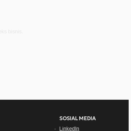
s bisnis.
SOSIAL MEDIA
LinkedIn