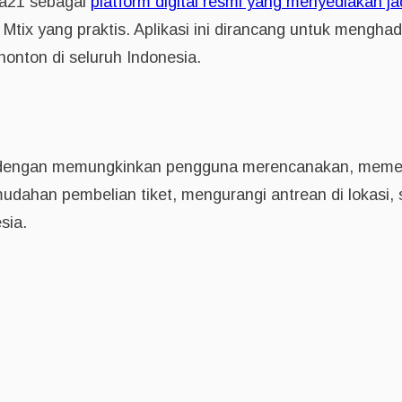
ma21 sebagai
platform digital resmi yang menyediakan ja
ine Mtix yang praktis. Aplikasi ini dirancang untuk men
onton di seluruh Indonesia.
engan memungkinkan pengguna merencanakan, memesa
emudahan pembelian tiket, mengurangi antrean di lokasi,
sia.