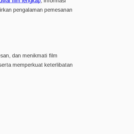
dwal film lengkap
, informasi
ghadirkan pengalaman pemesanan
n, dan menikmati film
 serta memperkuat keterlibatan