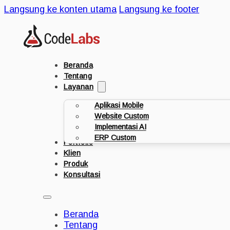
Langsung ke konten utama
Langsung ke footer
Beranda
Tentang
Layanan
Aplikasi Mobile
Website Custom
Implementasi AI
ERP Custom
Portfolio
Klien
Produk
Konsultasi
Beranda
Tentang