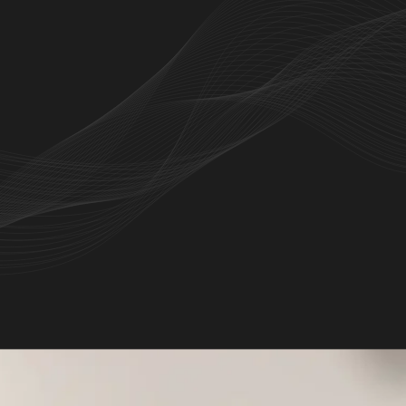
lengkap serta pemesanan tiket online yang
uruh Indonesia.