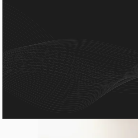
Aplikasi film resmi yang menghadirkan jadwal tayang 
praktis untuk bioskop di sel