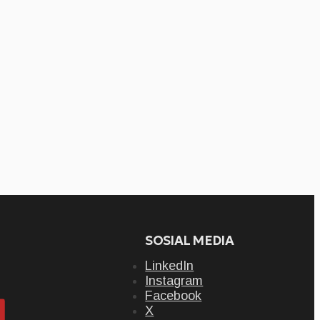
SOSIAL MEDIA
LinkedIn
Instagram
Facebook
X