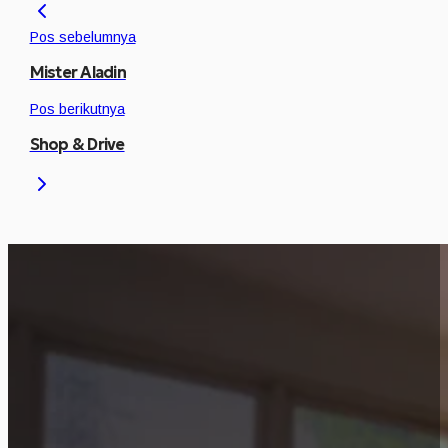
Pos sebelumnya
Mister Aladin
Pos berikutnya
Shop & Drive
Proyek Ini Relevan 
Mari bahas bagaimana pendekatan serupa dapat 
Konsultasi Sekarang