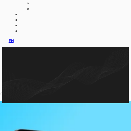
IMPLEMENTASI AI
ERP CUSTOM
PORTFOLIO
KLIEN
PRODUK
KONSULTASI
EN
dup melalui berbagai format interaktif.