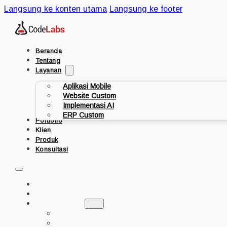
Langsung ke konten utama
Langsung ke footer
Beranda
Tentang
Layanan
Aplikasi Mobile
Website Custom
Implementasi AI
ERP Custom
Portfolio
Klien
Produk
Konsultasi
BERANDA
TENTANG
LAYANAN
APLIKASI MOBILE
WEBSITE CUSTOM